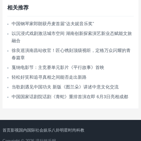
相关推荐
中国钢琴家郎朗获丹麦首届“达夫妮音乐奖”
以沉浸式戏剧激活城市空间 湖南创新探索演艺新业态赋能文旅
融合
徐良巡演南昌站收官！匠心镌刻顶级视听，定格万众闪耀的青
春篇章
戛纳电影节：主竞赛单元影片《平行故事》首映
轻松好笑和追寻真相之间能否走出新路
当歌剧遇见中国功夫 新版《图兰朵》讲述中意文化交流
中国国家话剧院话剧《青蛇》重排首演在即 6月3日亮相成都
首页
影视
国内
国际
社会
娱乐
八卦
明星
时尚
科教
Copyright © 2026 流行娱乐报