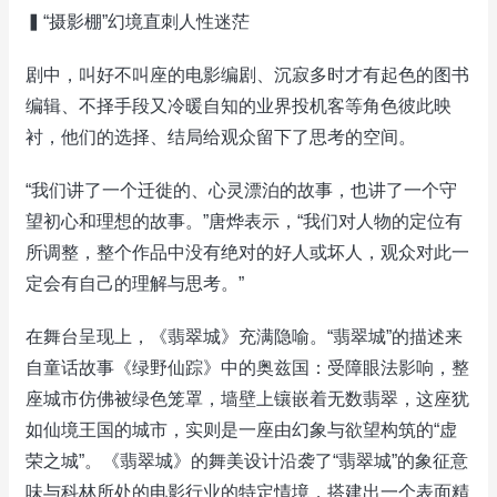
▍“摄影棚”幻境直刺人性迷茫
剧中，叫好不叫座的电影编剧、沉寂多时才有起色的图书
编辑、不择手段又冷暖自知的业界投机客等角色彼此映
衬，他们的选择、结局给观众留下了思考的空间。
“我们讲了一个迁徙的、心灵漂泊的故事，也讲了一个守
望初心和理想的故事。”唐烨表示，“我们对人物的定位有
所调整，整个作品中没有绝对的好人或坏人，观众对此一
定会有自己的理解与思考。”
在舞台呈现上，《翡翠城》充满隐喻。“翡翠城”的描述来
自童话故事《绿野仙踪》中的奥兹国：受障眼法影响，整
座城市仿佛被绿色笼罩，墙壁上镶嵌着无数翡翠，这座犹
如仙境王国的城市，实则是一座由幻象与欲望构筑的“虚
荣之城”。《翡翠城》的舞美设计沿袭了“翡翠城”的象征意
味与科林所处的电影行业的特定情境，搭建出一个表面精