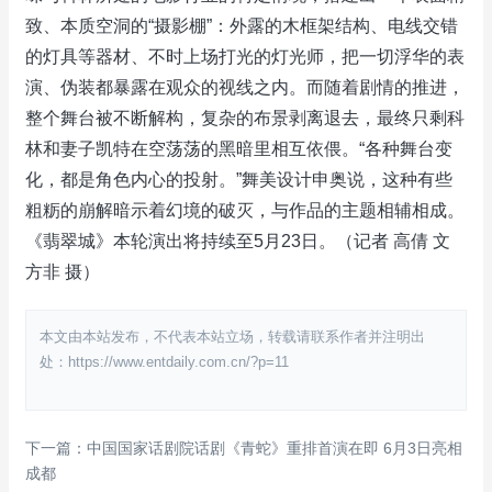
致、本质空洞的“摄影棚”：外露的木框架结构、电线交错
的灯具等器材、不时上场打光的灯光师，把一切浮华的表
演、伪装都暴露在观众的视线之内。而随着剧情的推进，
整个舞台被不断解构，复杂的布景剥离退去，最终只剩科
林和妻子凯特在空荡荡的黑暗里相互依偎。“各种舞台变
化，都是角色内心的投射。”舞美设计申奥说，这种有些
粗粝的崩解暗示着幻境的破灭，与作品的主题相辅相成。
《翡翠城》本轮演出将持续至5月23日。（记者 高倩 文
方非 摄）
本文由本站发布，不代表本站立场，转载请联系作者并注明出
处：https://www.entdaily.com.cn/?p=11
下一篇：中国国家话剧院话剧《青蛇》重排首演在即 6月3日亮相
成都