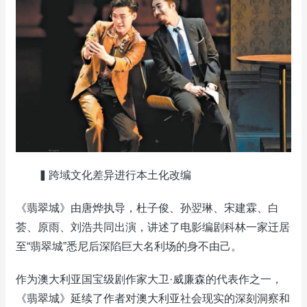
▍跨域文化差异进行本土化改编
《翡翠城》由唐烨执导，杜子俊、孙翌琳、宋建霖、白
荟、原雨、刘浩共同出演，讲述了电影编剧科林一家迁居
至“翡翠城”悉尼后深陷巨大名利场的身不由己。
作为澳大利亚国宝级剧作家大卫·威廉森的代表作之一，
《翡翠城》延续了作者对澳大利亚社会现实的深刻洞察和