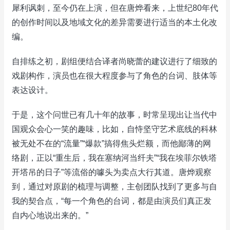
犀利讽刺，至今仍在上演，但在唐烨看来，上世纪80年代
的创作时间以及地域文化的差异需要进行适当的本土化改
编。
自排练之初，剧组便结合译者尚晓蕾的建议进行了细致的
戏剧构作，演员也在很大程度参与了角色的台词、肢体等
表达设计。
于是，这个问世已有几十年的故事，时常呈现出让当代中
国观众会心一笑的趣味，比如，自恃坚守艺术底线的科林
被无处不在的“流量”“爆款”搞得焦头烂额，而他鄙薄的网
络剧，正以“重生后，我在塞纳河当纤夫”“我在埃菲尔铁塔
开塔吊的日子”等流俗的噱头为卖点大行其道。唐烨观察
到，通过对原剧的梳理与调整，主创团队找到了更多与自
我的契合点，“每一个角色的台词，都是由演员们真正发
自内心地说出来的。”