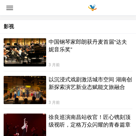
影视
中国钢琴家郎朗获丹麦首届“达夫
妮音乐奖”
3 月前
以沉浸式戏剧激活城市空间 湖南创
新探索演艺新业态赋能文旅融合
3 月前
徐良巡演南昌站收官！匠心镌刻顶
级视听，定格万众闪耀的青春篇章