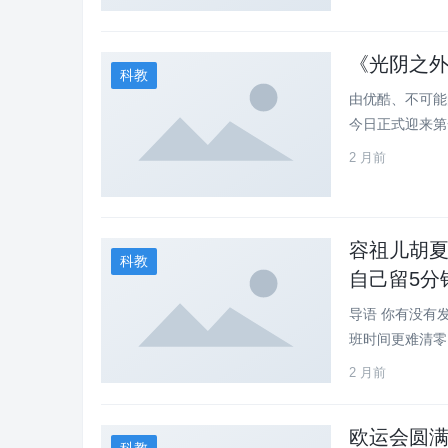
《光阴之
科教
由优酷、不可能
今日正式迎来第
2 月前
容祖儿胡夏
科教
自己留5分
导语 你有没有
班时间更难清零，
2 月前
欧运会圆