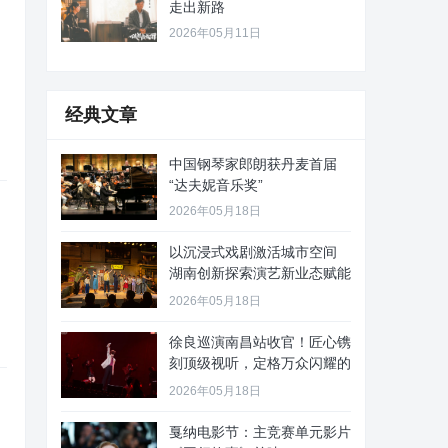
走出新路
2026年05月11日
经典文章
中国钢琴家郎朗获丹麦首届
“达夫妮音乐奖”
2026年05月18日
以沉浸式戏剧激活城市空间
湖南创新探索演艺新业态赋能
文旅
2026年05月18日
徐良巡演南昌站收官！匠心镌
刻顶级视听，定格万众闪耀的
青春
2026年05月18日
戛纳电影节：主竞赛单元影片