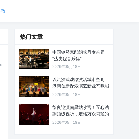
科教
热门文章
中国钢琴家郎朗获丹麦首届
“达夫妮音乐奖”
中
2026年05月18日
以沉浸式戏剧激活城市空间
湖南创新探索演艺新业态赋能
文旅
2026年05月18日
徐良巡演南昌站收官！匠心镌
刻顶级视听，定格万众闪耀的
青春
2026年05月18日