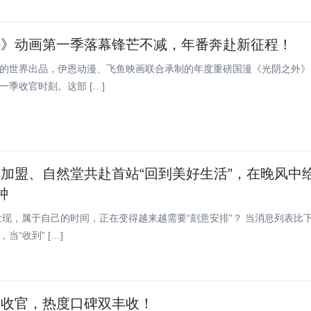
外》动画第一季落幕锋芒不减，年番奔赴新征程！
的世界出品，伊恩动漫、飞鱼映画联合承制的年度重磅国漫《光阴之外》
一季收官时刻。这部 […]
加盟、自然堂共赴首站“回到美好生活”，在晚风中
钟
发现，属于自己的时间，正在变得越来越需要“刻意安排”？ 当消息列表比
当“收到” […]
满收官，热度口碑双丰收！