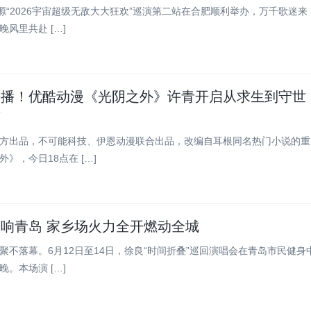
王源“2026宇宙超级无敌大大狂欢”巡演第二站在合肥顺利举办，万千歌迷来
风里共赴 […]
开播！优酷动漫《光阴之外》许青开启从求生到守世
变
方出品，不可能科技、伊恩动漫联合出品，改编自耳根同名热门小说的重
》，今日18点在 […]
响青岛 家乡场火力全开燃动全城
聚不落幕。6月12日至14日，徐良“时间折叠”巡回演唱会在青岛市民健身
。本场演 […]