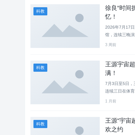
徐良“时间
科教
忆！
2026年7月1
馆，连续三晚演出
3 周前
王源宇宙超
科教
满！
7月3日至5日
连续三日在体育
1 月前
王源“宇宙
科教
欢之约