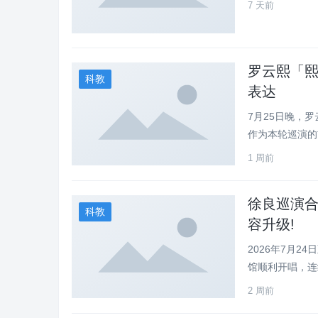
7 天前
罗云熙「熙
科教
表达
7月25日晚，
作为本轮巡演的
1 周前
徐良巡演合
科教
容升级!
2026年7月2
馆顺利开唱，连续
2 周前