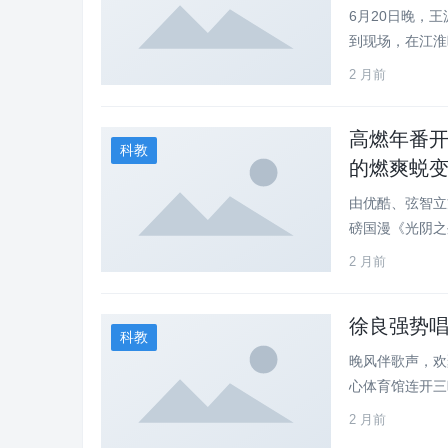
6月20日晚，
到现场，在江淮晚
2 月前
高燃年番
科教
的燃爽蜕
由优酷、弦智立
磅国漫《光阴之外
2 月前
徐良强势唱
科教
晚风伴歌声，欢
心体育馆连开三晚
2 月前