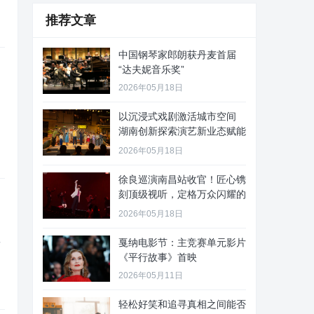
推荐文章
中国钢琴家郎朗获丹麦首届
“达夫妮音乐奖”
2026年05月18日
以沉浸式戏剧激活城市空间
湖南创新探索演艺新业态赋能
文旅
2026年05月18日
徐良巡演南昌站收官！匠心镌
刻顶级视听，定格万众闪耀的
青春
2026年05月18日
戛纳电影节：主竞赛单元影片
育
《平行故事》首映
2026年05月11日
轻松好笑和追寻真相之间能否