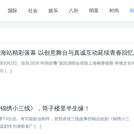
国际
社会
娱乐
八卦
明星
时尚
海站精彩落幕 以创意舞台与真诚互动延续青春回忆
1日至8月2日，徐良2026“时间折叠”巡回演唱会登陆上海梅赛德斯-奔驰文化
 […]
《锦绣小三线》，筒子楼里半生缘！
芒果TV出品、有可能影业制作，首部讲述三线故事的精品短剧《锦绣小三
该剧作为湖南省广 […]