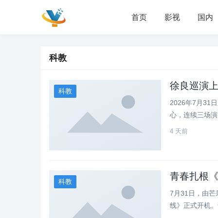
首页
影视
国内
科教
徐良巡演上
科教
2026年7月3
心，连续三场演出
4 天前
青春扎根
科教
7月31日，由
线》正式开机。