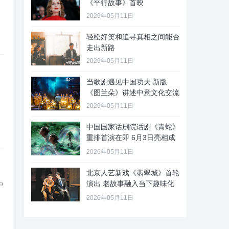
《平行故事》首映
2026年05月11日
轻松好笑和追寻真相之间能否
走出新路
2026年05月11日
当歌剧遇见中国功夫 新版
《图兰朵》讲述中意文化交流
2026年05月11日
中国国家话剧院话剧《青蛇》
重排首演在即 6月3日亮相成
都
2026年05月11日
北京人艺新戏《翡翠城》首轮
演出 老故事融入当下趣味化
中
表达
2026年05月11日