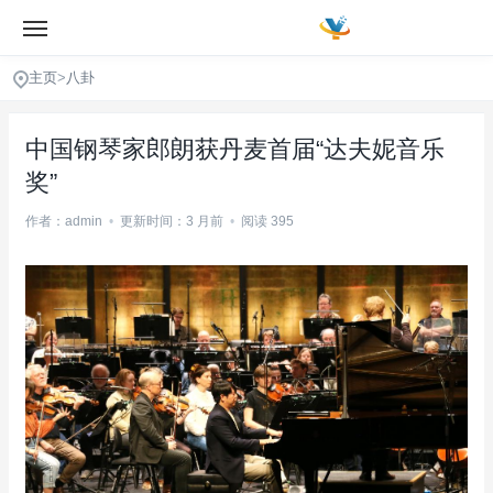
主页
>
八卦
中国钢琴家郎朗获丹麦首届“达夫妮音乐
奖”
作者：admin
•
更新时间：3 月前
•
阅读 395