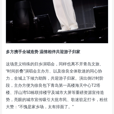
多方携手全城造势 温情相伴共迎游子归家
这场意义特殊的归乡演唱会，同样也离不开青岛文旅、
“时间折叠”演唱会主办方、以及徐良全体歌迷的同心协
力，全城上下倾力助阵，共迎游子归家。演出倒计时阶
段，主办方便为徐良包下青岛第一高楼海天中心T2塔
楼、浮山湾53栋联排楼宇及城市大屏等重磅资源宣传造
势，亮眼的城市宣传吸引大批市民、歌迷驻足打卡，粉丝
大赞：“不愧是家乡场，太有排面了。”