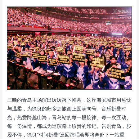
三晚的青岛主场演出缓缓落下帷幕，这座海滨城市用热忱
与温柔，为徐良的归乡之旅画上圆满句号。音乐折叠时
光，热爱跨越山海，青岛站的每一段旋律、每一次互动、
每一份温情，都成为巡演路上珍贵的印记。告别青岛，步
履不停，徐良“时间折叠”巡回演唱会即将奔赴下一站重