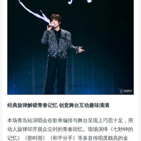
经典旋律解锁青春记忆 创意舞台互动趣味满满
本场青岛站演唱会在歌单编排与舞台呈现上巧思十足，用
动人旋律叩开观众尘封的青春回忆。现场演绎《七秒钟的
记忆》《那时雨》《和平分手》等多首传唱度颇高的金