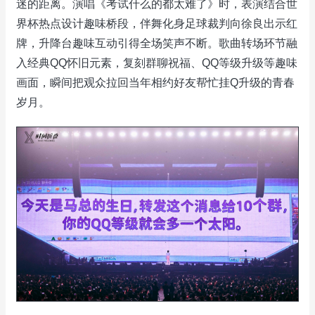
迷的距离。演唱《考试什么的都太难了》时，表演结合世
界杯热点设计趣味桥段，伴舞化身足球裁判向徐良出示红
牌，升降台趣味互动引得全场笑声不断。歌曲转场环节融
入经典QQ怀旧元素，复刻群聊祝福、QQ等级升级等趣味
画面，瞬间把观众拉回当年相约好友帮忙挂Q升级的青春
岁月。