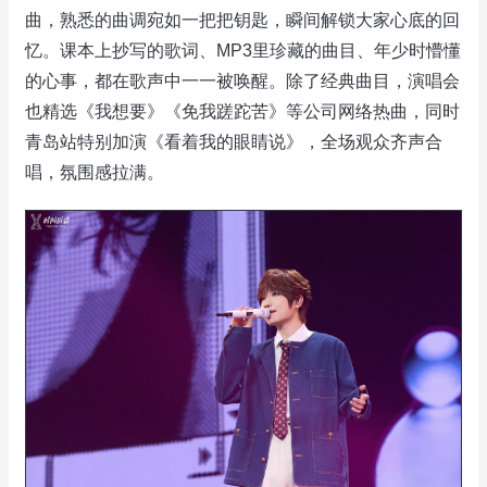
曲，熟悉的曲调宛如一把把钥匙，瞬间解锁大家心底的回
忆。课本上抄写的歌词、MP3里珍藏的曲目、年少时懵懂
的心事，都在歌声中一一被唤醒。除了经典曲目，演唱会
也精选《我想要》《免我蹉跎苦》等公司网络热曲，同时
青岛站特别加演《看着我的眼睛说》，全场观众齐声合
唱，氛围感拉满。