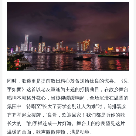
同时，歌迷更是提前数日精心筹备送给徐良的惊喜。《见
字如面》这首以老友重逢为主题的抒情曲目，在故乡舞台
唱响本就格外戳心，当旋律缓缓响起，全场沉浸在温柔的
氛围中，待唱至“长大了要学会别让人为难”时，前排观众
齐齐举起应援牌，“良哥，欢迎回家！我们都是听你的歌
长大的！”的字样连成一片灯海。舞台上的徐良望见这片
温暖的画面，歌声微微停顿，满是动容。