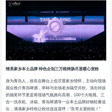
情系家乡本土品牌 特色企划三万根烤肠尽显暖心宠粉
身为青岛人，徐良在舞台上也尽显家乡情怀，主动向现场
观众推介青岛啤酒，举杯与全场老乡隔空共饮。演出特设
的抽奖环节更是将现场气氛推向高潮，100寸大电视、三
合一洗衣机、冰箱、青岛啤酒等一众本土品牌好物轮番送
出，满满家乡特色让粉丝连连直呼：“良哥太宠粉啦！”