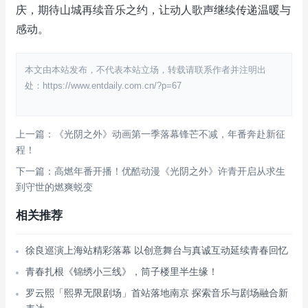
庆，期待山城再续音乐之约，让动人歌声继续传递温暖与
感动。
本文由本站发布，不代表本站立场，转载请联系作者并注明出
处：https://www.entdaily.com.cn/?p=67
上一篇：《光阴之外》动画第一季落幕锋芒不减，年番奔赴新征
程！
下一篇：高燃年番开播！优酷动漫《光阴之外》许青开启从求生
到守世的燃爽蜕变
相关推荐
徐良巡演上海站精彩落幕 以创意舞台与真诚互动延续青春回忆
青春扎根《锦绣小三线》，筒子楼里半生缘！
罗云熙「熙界无限剧场」首站落地南京 探索音乐与剧场融合新