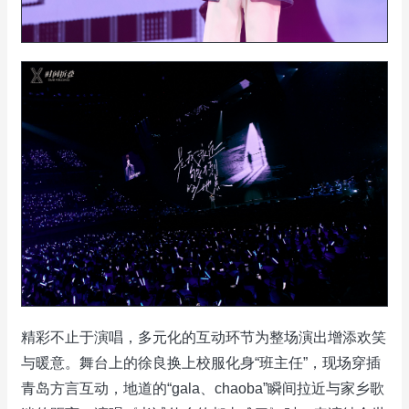
精彩不止于演唱，多元化的互动环节为整场演出增添欢笑
与暖意。舞台上的徐良换上校服化身“班主任”，现场穿插
青岛方言互动，地道的“gala、chaoba”瞬间拉近与家乡歌