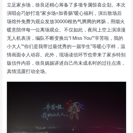
立足家乡场，徐良还精心筹备了多项专属惊喜企划。本次
演唱会巧妙打造“家乡场=加香肠”暖心福利，演出散场后
场馆外免费为观众发放30000根热气腾腾的烤肠，用烟火
暖意陪伴每一位离场观众。不仅如此，夜间上空上演浪漫
无人机表演，编队不断变换出“I Miss You”“辛苦啦，我的
小大人”“你们是我带过最优秀的一届学生”等暖心字样，温
情画面令人动容。此外，现场读信环节也带来了家乡特别
版信件内容，徐良娓娓讲述自己尚未成名时的过往点滴，
真情流露打动全场。