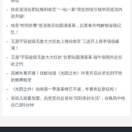
表达
徐良巡演合肥站顺利收官 “一站一新”理念持续引领华语巡演内
容升级!
徐良“时间折叠”巡演南京站圆满落幕，以青春共鸣解锁金陵记
忆！
王源宇宙超级无敌大大狂欢上海站收官 三连开上座率场场爆
满！
王源“宇宙超级无敌大大狂欢”合肥站圆满落幕 端午假期共赴狂
欢之约
高燃年番开播！优酷动漫《光阴之外》许青开启从求生到守世
的燃爽蜕变
《光阴之外》动画第一季落幕锋芒不减，年番奔赴新征程！
容祖儿胡夏加盟、自然堂共赴首站“回到美好生活”，在晚风中给
自己留5分钟