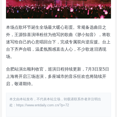
本场点歌环节诞生全场最大暖心彩蛋。常规备选曲目之
外，王源惊喜演绎粉丝为他写的歌曲《渺小知音》，将歌
迷写给自己的心意唱回台下，完成专属双向逆应援。台上
台下齐声合唱，温柔氛围感直击人心，不少歌迷泪洒现
场。
合肥站演出顺利收官，巡演日程持续更新，7月3日至5日
上海将开启三场连演，多座城市的音乐狂欢也将陆续开
启，敬请期待。
本文由本站发布，不代表本站立场，转载请联系作者并注明出
处：https://www.entdaily.com.cn/?p=72