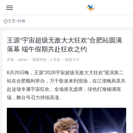
主页
>
科教
王源“宇宙超级无敌大大狂欢”合肥站圆满
落幕 端午假期共赴狂欢之约
作者：admin
•
更新时间：2 月前
•
阅读 574
6月20日晚，王源“2026宇宙超级无敌大大狂欢”巡演第二
站在合肥顺利举办，万千歌迷来到现场，在江淮晚风里共
赴这场专属宇宙狂欢。全场座无虚席，绿色灯海铺满现
场，舞台号召力持续高涨。