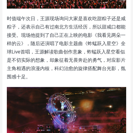
时值端午次日，王源现场询问大家是喜欢吃甜粽子还是咸
粽子，还表示自己有过南北方生活经历，所以甜咸口都能
接受。现场他提到了自己正在上映的电影《我看见两朵一
样的云》，随后还演唱了电影主题曲《蚱蜢跃入星空》全
球Live首唱，王源解读歌曲创作意象，蚱蜢跃入星空看似
是不切实际的想象，却象征着无畏奔赴的勇气，对应影片
主角相遇的浪漫内核，科幻治愈的旋律搭配舞台光影，氛
围感十足。