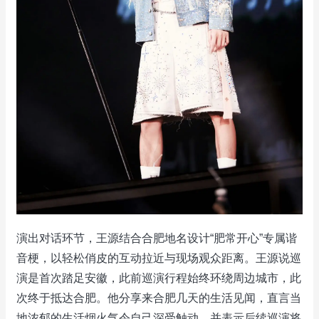
演出对话环节，王源结合合肥地名设计“肥常开心”专属谐
音梗，以轻松俏皮的互动拉近与现场观众距离。王源说巡
演是首次踏足安徽，此前巡演行程始终环绕周边城市，此
次终于抵达合肥。他分享来合肥几天的生活见闻，直言当
地浓郁的生活烟火气令自己深受触动，并表示后续巡演将