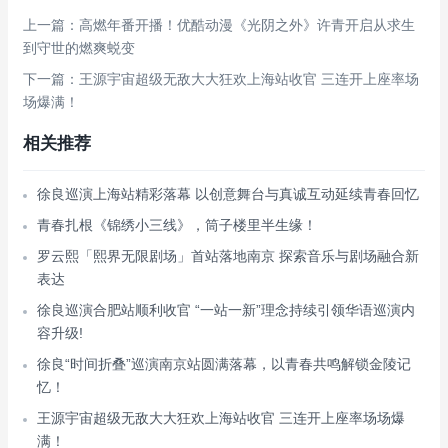
上一篇：高燃年番开播！优酷动漫《光阴之外》许青开启从求生
到守世的燃爽蜕变
下一篇：王源宇宙超级无敌大大狂欢上海站收官 三连开上座率场
场爆满！
相关推荐
徐良巡演上海站精彩落幕 以创意舞台与真诚互动延续青春回忆
青春扎根《锦绣小三线》，筒子楼里半生缘！
罗云熙「熙界无限剧场」首站落地南京 探索音乐与剧场融合新
表达
徐良巡演合肥站顺利收官 “一站一新”理念持续引领华语巡演内
容升级!
徐良“时间折叠”巡演南京站圆满落幕，以青春共鸣解锁金陵记
忆！
王源宇宙超级无敌大大狂欢上海站收官 三连开上座率场场爆
满！