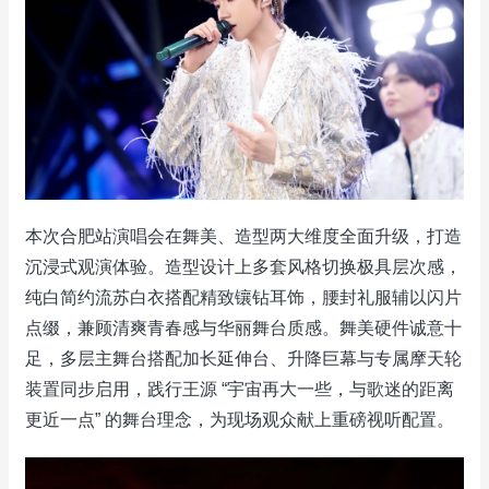
本次合肥站演唱会在舞美、造型两大维度全面升级，打造
沉浸式观演体验。造型设计上多套风格切换极具层次感，
纯白简约流苏白衣搭配精致镶钻耳饰，腰封礼服辅以闪片
点缀，兼顾清爽青春感与华丽舞台质感。舞美硬件诚意十
足，多层主舞台搭配加长延伸台、升降巨幕与专属摩天轮
装置同步启用，践行王源 “宇宙再大一些，与歌迷的距离
更近一点” 的舞台理念，为现场观众献上重磅视听配置。